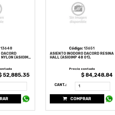
:
13648
Código:
13651
O DACORD
ASIENTO INODORO DACORD RESINA
NYLON (ASIOIMP
HALL (ASI0IMP 48 01).
contado
Precio contado
$ 52,885.35
$ 84,248.84
CANT.:
RAR
COMPRAR