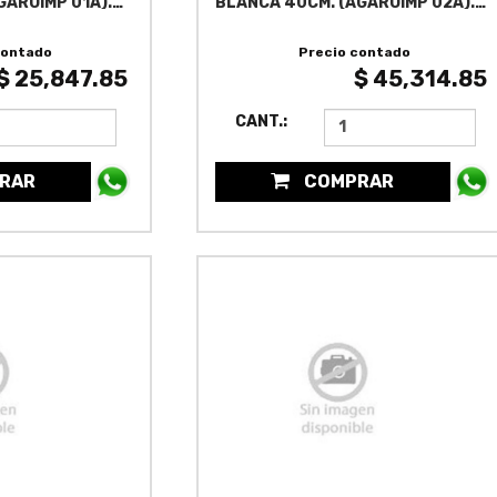
GAROIMP 01A).
BLANCA 40CM. (AGAROIMP 02A).
BLISTER
contado
Precio contado
$ 25,847.85
$ 45,314.85
CANT.:
RAR
COMPRAR