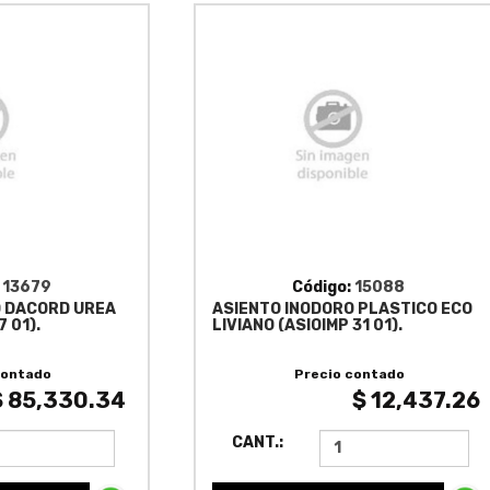
:
13679
Código:
15088
O DACORD UREA
ASIENTO INODORO PLASTICO ECO
 01).
LIVIANO (ASIOIMP 31 01).
contado
Precio contado
$ 85,330.34
$ 12,437.26
CANT.: