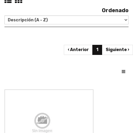
Ordenado
‹ Anterior
1
Siguiente ›
Toggl