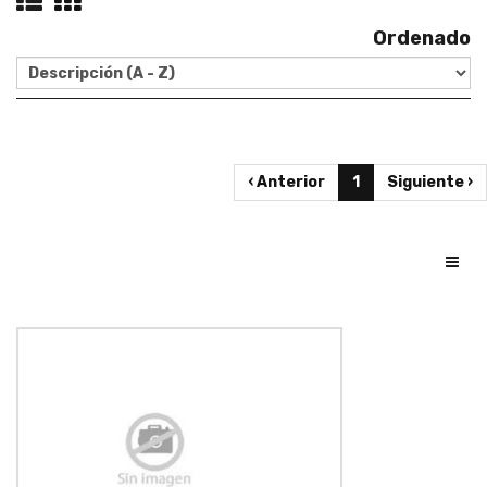
Ordenado
‹ Anterior
1
Siguiente ›
Toggl