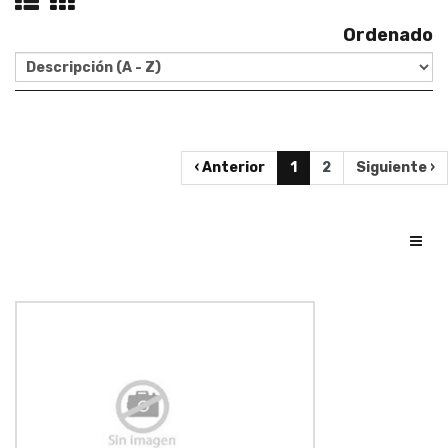
Ordenado
‹ Anterior
1
2
Siguiente ›
Toggl