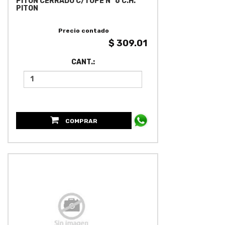
PITON CERRADO C/TOPE N° 6 C.H.
PITON
Precio contado
$ 309.01
CANT.:
COMPRAR