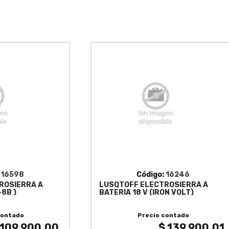
:
16598
Código:
16246
ROSIERRA A
LUSQTOFF ELECTROSIERRA A
8B )
BATERIA 18 V (IRON VOLT)
contado
Precio contado
 109,900.00
$ 139,900.01