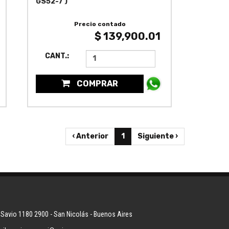
GS52-7 )
Precio contado
$ 139,900.01
CANT.:
COMPRAR
‹ Anterior
1
Siguiente ›
 Savio 1180 2900 - San Nicolás - Buenos Aires