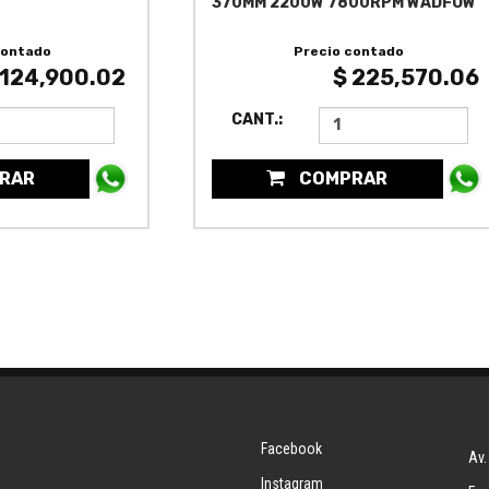
370MM 2200W 7800RPM WADFOW
contado
Precio contado
 124,900.02
$ 225,570.06
CANT.:
RAR
COMPRAR
Facebook
Av.
Instagram