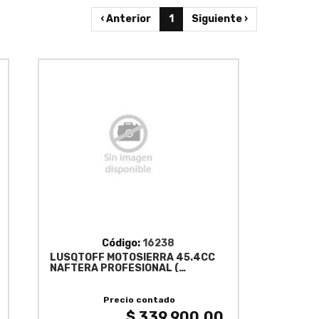
‹ Anterior
1
Siguiente ›
Código:
16238
LUSQTOFF MOTOSIERRA 45.4CC
NAFTERA PROFESIONAL (
MOTL45-9 )
Precio contado
$ 339,900.00